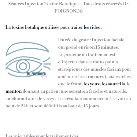
Séances Injection Toxine Botulique – Tous droits réservés Dr.
POIGNONE©
La toxine botulique utilisée pour traiter les rides :
Durée du geste
: Injection faciale,
qui prend
environ 15 minutes
.
Le principe du traitement est
d’injecter dans certains points
stratégiques des muscles faciaux pour
améliorer les structures faciales telles
que
le front,
les yeux, les sourcils
, le
menton
donnant au patient une sensation fraîche et naturelle,
améliorant ainsi le visage. Les résultats commencent à se voir au
bout de 24h et sont définitifs au bout de 15 jours.
Les injectables pour le traitement des