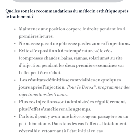
Quelles sont les recommandations du médecin esthétique après
le traitement ?
Maintenez une position corporelle droite pendant les 4
premières heures.
Ne massez pas et ne pétrissez pas les zones d’injections
.
Évitez l’exposition à des températures élevées
(compresses chaudes, bains, saunas, solariums) au site
d’injection pendant
les deux premières semaines
car
l’effet peut être réduit.
Les résultats définitifs seront visibles en quelques
jours après l’injection
.
Pour le Botox®, programmez des
injections tous les 6 mois…
Plus ces injections sont administrées régulièrement,
plus l’effet s’améliorera longtemps
.
Parfois, il peut y avoir une brève rougeur passagère ou un
petit hématome. Dans tous les cas
l’effet est totalement
réversible
, retournant à l’état initial en cas