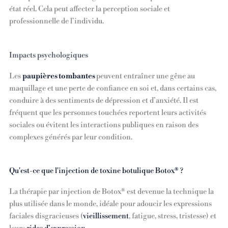
état réel. Cela peut affecter la perception sociale et
professionnelle de l’individu.
Impacts psychologiques
Les
paupières tombantes
peuvent entraîner une gêne au
maquillage et une perte de confiance en soi et, dans certains cas,
conduire à des sentiments de dépression et d’anxiété. Il est
fréquent que les personnes touchées reportent leurs activités
sociales ou évitent les interactions publiques en raison des
complexes générés par leur condition.
Qu'est-ce que l'injection de toxine botulique Botox® ?
La thérapie par injection de Botox® est devenue la technique la
plus utilisée dans le monde, idéale pour adoucir les expressions
faciales disgracieuses (
vieillissement
, fatigue, stress, tristesse) et