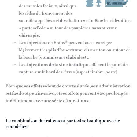
des muscles faciaux, ainsi que
les rides du froncement des
sourcils appelées «
rides du lion
» et même les rides dites
«
pattes d’oie
» autour des paupières,
sans aucune
chirurgie
.
Les injections de Botox® peuvent aussi corriger
légèrement les
plis d’amertume
, du menton ou autour de
la bouche (
commissures labiales
) …
Les injections de toxine botulique
effacent le point de
rupture sur le bord des lèvres (aspect timbre-poste).
Bien que
ses effets soient de courte durée, son administration
est facile et peu invasive, et ses effets peuvent être prolongés
indéfiniment avec une série d’injections
.
La combinaison du traitement par toxine botulique avec le
remodelage