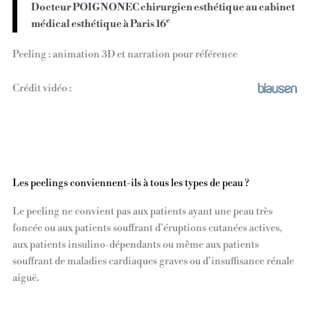
Docteur POIGNONEC chirurgien esthétique au cabinet
e
médical esthétique à Paris 16
Peeling : animation 3D et narration pour référence
Crédit vidéo :
Les peelings conviennent-ils à tous les types de peau ?
Le peeling ne convient pas aux patients ayant une peau très
foncée ou aux patients souffrant d’éruptions cutanées actives,
aux patients insulino-dépendants ou même aux patients
souffrant de maladies cardiaques graves ou d’insuffisance rénale
aiguë.