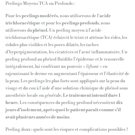
Peelings Moyens TCA ou Profonds :
Pour les
peelings modérés
, nous utiliserons de l’
acide
trichloracétique
et pour les
peelings profonds
, nous
utiliserons du
phénol
. Un peeling moyen à l’acide
trichloroacétique (TCA) éclaircit le teint et atténue les rides, les
ridules plus visibles et les pores dilatés, les taches
d’hyperpigmentation, les cicatrices et l’acné inflammatoire. Un
peeling profond au phénol fluidifie l’épiderme et le renouvelle
intégralement, lui conférant un pouvoir «
liftant
» en
rajeunissant le derme en augmentant l’épaisseur et l’élasticité de
la peau. Les peelings les plus forts sont appliqués sur la peau du
visage et du cou à l’aide d’une solution chimique de phénol sous
anesthésie locale ou générale.
Le traitement intensif dure 1
heure
. Les conséquences du peeling profond nécessitent
dix
jours d’isolement, après quoi le patient paraît comme s’il
avait plusieurs années de moins
.
Peeling doux : quels sont les risques et complications possibles ?