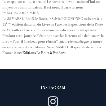
Le corps, son culte, sa beauté. Le corps est devenu aujourd’hui un
moyen de communication. Il est nous, il parle de nous
22 MARS / 2015 / PARIS
Le 22 MARS à 16h45, le Docteur Sylvie POIGNONEC assistera à la
ème
35
édition du salon du Livre au Parc des Expositions de la Porte
de Versailles à Paris pour des séances dédicaces en tant qu’auteur.
Pendant cette journée d’échange avec les lecteurs, elle dédicacera le
livre « Faut-il être beau pour réussir?
chirurgie esthétique et image
de soi
», co-écrit avec Marie-Pierre SAMITIER spécialiste santé à
France 2 aux
Éditions La Boîte à Pandore
.
INSTAGRAM