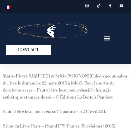
I
T
F
Y
Aller
n
i
a
o
s
k
c
u
au
t
t
e
t
contenu
a
o
b
u
g
k
o
b
r
o
e
a
k
m
-
f
CONTACT
CHIRURGIE ESTHÉTIQUE
MÉDECINE ESTHÉTIQUE
Marie-Pierre SAMITIER & Sylvie POIGNONEC dédicace au salon
du livre le dimanche 22 mars 2015 à 16h45. Pour la sortie du
dernier ouvrage « Faut-il être beau pour réussir? chirurgie
esthétique et image de soi » © Éditions La Boîte à Pandore
Faut-­il être beau pour réussir? à paraître le 24 Avril 2015
Salon du Livre Paris – (Stand F79 France Télévisions / 2015)